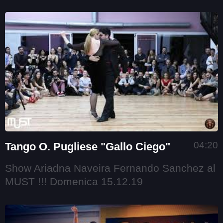
04:20
Tango O. Pugliese "Gallo Ciego"
Show Ariadna Naveira Fernando Sanchez al
MUST !!! Domenica 15.12.19