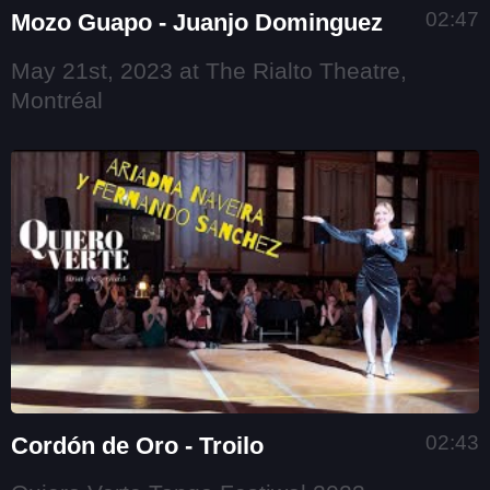
02:47
Mozo Guapo - Juanjo Dominguez
May 21st, 2023 at The Rialto Theatre,
Montréal
02:43
Cordón de Oro - Troilo